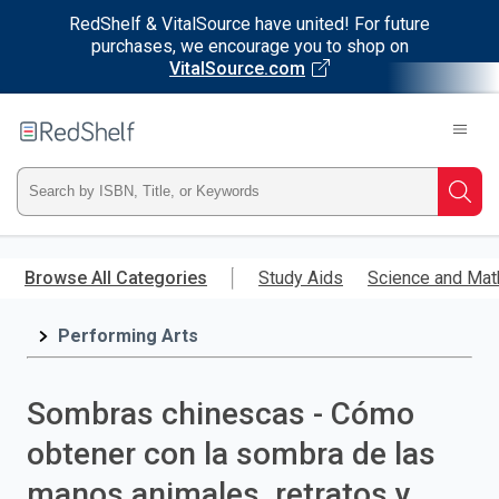
RedShelf & VitalSource have united! For future
purchases, we encourage you to shop on
VitalSource.com
Welcome
to
RedShelf
Type
Searc
ISBN,
Skip
to
Browse All Categories
Study Aids
Science and Mat
Title,
main
content
Performing Arts
or
Keyword
Sombras chinescas - Cómo
and
obtener con la sombra de las
press
manos animales, retratos y