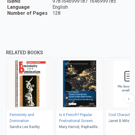
ISBNs
9781646999187 1646999185
Language
English
Number of Pages
128
RELATED BOOKS
Femininity and
Is it French? Popular
Cool Characters
Domination
Postnational Screen
Janet B Milstei
Sandra Lee Bartky
Fiction from France
Mary Harrod, Raphaëlle
Moine