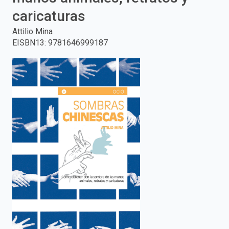
caricaturas
enter
Attilio Mina
to
EISBN13
:
9781646999187
search.