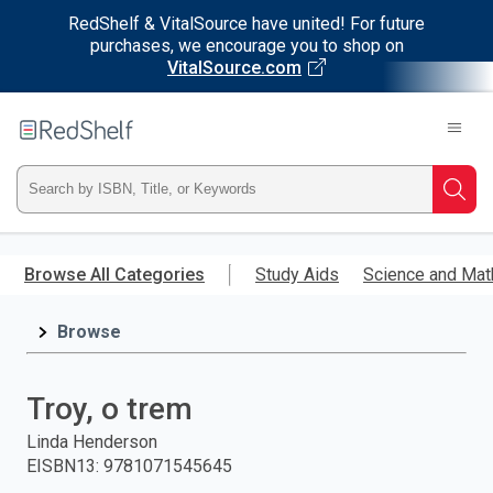
RedShelf & VitalSource have united! For future
purchases, we encourage you to shop on
VitalSource.com
Welcome
to
RedShelf
Type
Searc
ISBN,
Skip
to
Browse All Categories
Study Aids
Science and Mat
Title,
main
content
Browse
or
Keyword
Troy, o trem
and
Linda Henderson
EISBN13
:
9781071545645
press