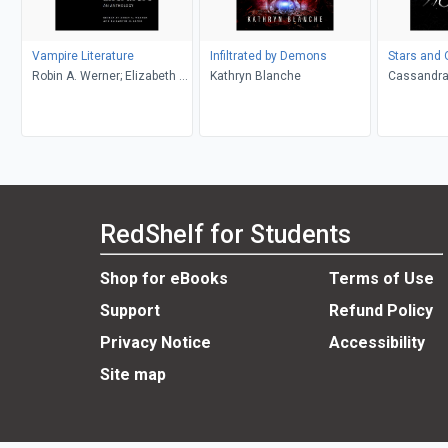
Vampire Literature
Infiltrated by Demons
Stars and 
Robin A. Werner; Elizabeth M.
Kathryn Blanche
Cassandra
Lewis (Editors)
RedShelf for Students
Shop for eBooks
Terms of Use
Support
Refund Policy
Privacy Notice
Accessibility
Site map