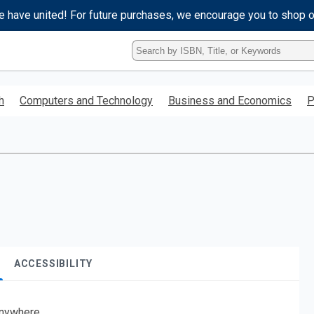
e have united! For future purchases, we encourage you to shop 
Type
ISBN,
Title,
or
h
Computers and Technology
Business and Economics
P
Keyword
and
press
enter
to
search.
ACCESSIBILITY
nywhere