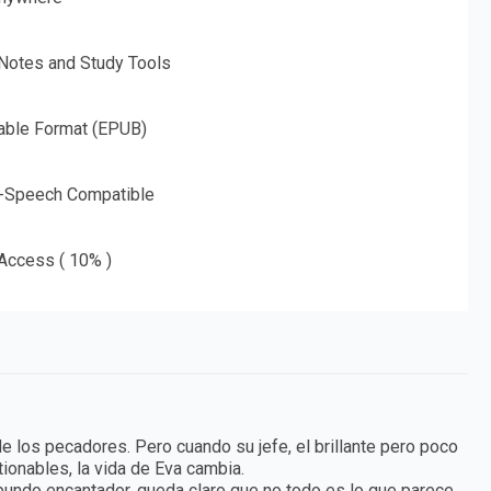
 Notes and Study Tools
able Format (EPUB)
o-Speech Compatible
 Access ( 10% )
de los pecadores. Pero cuando su jefe, el brillante pero poco
onables, la vida de Eva cambia.
undo encantador, queda claro que no todo es lo que parece.