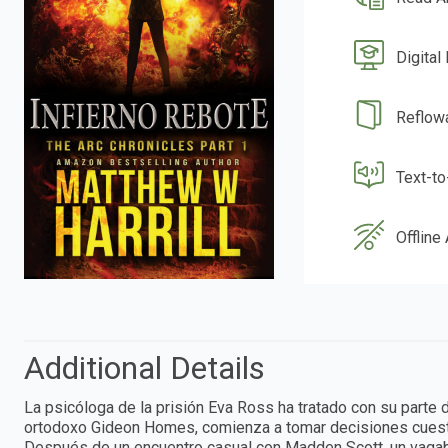
Digital
Reflow
Text-t
Offline
Additional Details
La psicóloga de la prisión Eva Ross ha tratado con su parte 
ortodoxo Gideon Homes, comienza a tomar decisiones cuesti
Después de un encuentro casual con Madden Scott, un vagab