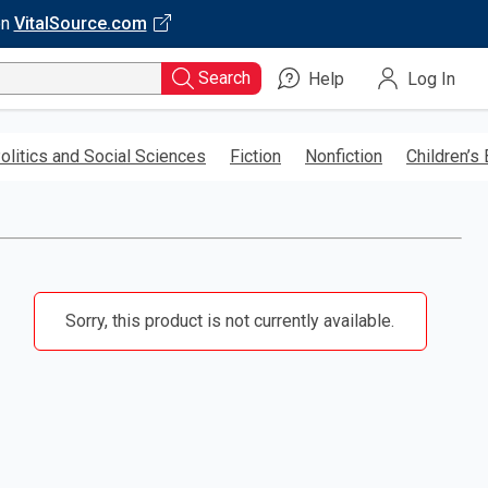
on
VitalSource.com
Search
Help
Log In
olitics and Social Sciences
Fiction
Nonfiction
Children’s
Sorry, this product is not currently available.