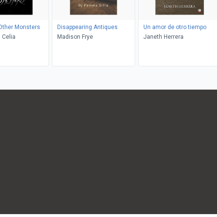
Other Monsters
Disappearing Antiques
Un amor de otro tiempo
 Celia
Madison Frye
Janeth Herrera