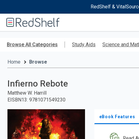
RedShelf & VitalSourc
Welcome
to
RedShelf
Skip
to
Browse All Categories
Study Aids
Science and Mat
main
content
Home
Browse
Infierno Rebote
Matthew W. Harrill
EISBN13
:
9781071549230
eBook Features
Read A