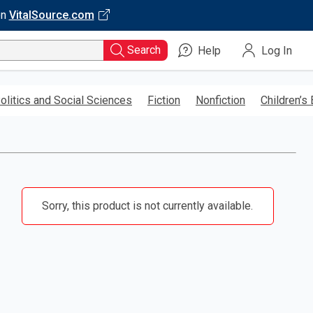
on
VitalSource.com
Search
Help
Log In
olitics and Social Sciences
Fiction
Nonfiction
Children’s
Sorry, this product is not currently available.