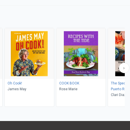
Oh Cook!
COOK BOOK
The Special 
James May
Rose Marie
Puerto Rica
Clari Diaz