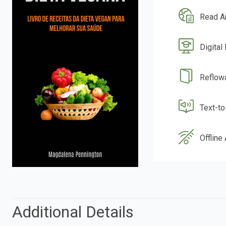
Read A
Digital
Reflow
Text-t
Offline
Additional Details