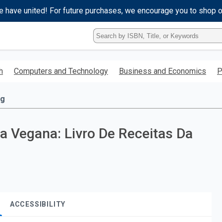
e have united! For future purchases, we encourage you to shop 
Type
ISBN,
Title,
or
h
Computers and Technology
Business and Economics
P
Keyword
and
press
ng
enter
to
search.
ta Vegana: Livro De Receitas Da
ACCESSIBILITY