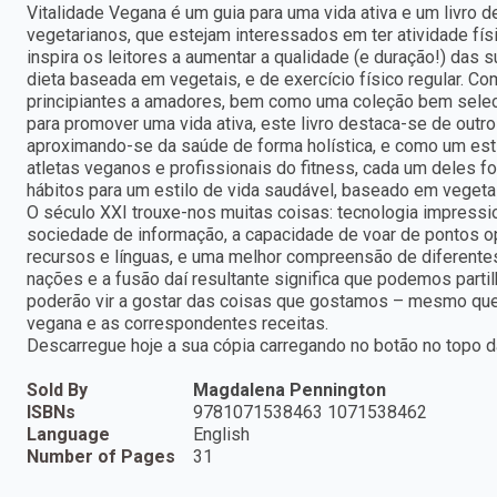
Vitalidade Vegana é um guia para uma vida ativa e um livro d
vegetarianos, que estejam interessados em ter atividade fís
inspira os leitores a aumentar a qualidade (e duração!) das
dieta baseada em vegetais, e de exercício físico regular. C
principiantes a amadores, bem como uma coleção bem selec
para promover uma vida ativa, este livro destaca-se de outros
aproximando-se da saúde de forma holística, e como um esti
atletas veganos e profissionais do fitness, cada um deles fo
hábitos para um estilo de vida saudável, baseado em vegeta
O século XXI trouxe-nos muitas coisas: tecnologia impressi
sociedade de informação, a capacidade de voar de pontos opo
recursos e línguas, e uma melhor compreensão de diferentes 
nações e a fusão daí resultante significa que podemos parti
poderão vir a gostar das coisas que gostamos – mesmo que
vegana e as correspondentes receitas.
Descarregue hoje a sua cópia carregando no botão no topo d
Sold By
Magdalena Pennington
ISBNs
9781071538463 1071538462
Language
English
Number of Pages
31