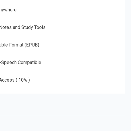
nywhere
 Notes and Study Tools
able Format (EPUB)
o-Speech Compatible
 Access ( 10% )