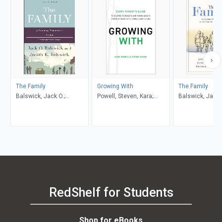
The Family
Growing With
The Family
Balswick, Jack O.;
Powell, Steven, Kara;
Balswick, Jack O
Balswick, Judith K.
Argue
Balswick, Judith
Frederick, Thom
RedShelf for Students
Shop for eBooks