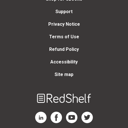
Support
Privacy Notice
Terms of Use
Refund Policy
Accessibility
Site map
Welcome
to
RedShelf
RedShelf LinkedIn Page
RedShelf Facebook Page
RedShelf YouTube Page
RedShelf Twitter Page