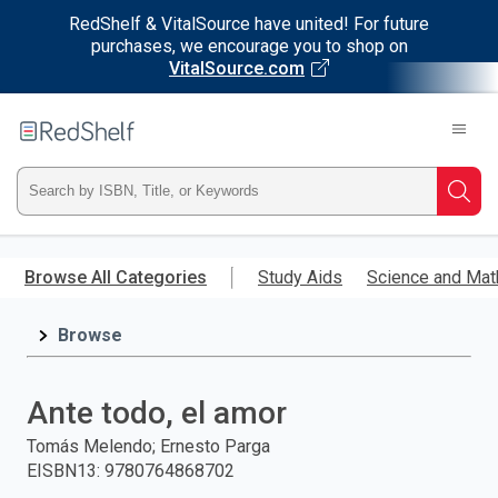
RedShelf & VitalSource have united! For future
purchases, we encourage you to shop on
VitalSource.com
Welcome
to
RedShelf
Type
Searc
ISBN,
Skip
to
Browse All Categories
Study Aids
Science and Mat
Title,
main
content
Browse
or
Keyword
Ante todo, el amor
and
Tomás Melendo; Ernesto Parga
EISBN13
:
9780764868702
press