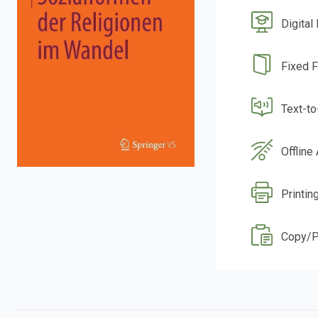
Digital
Fixed 
Text-t
Offline
Printin
Copy/P