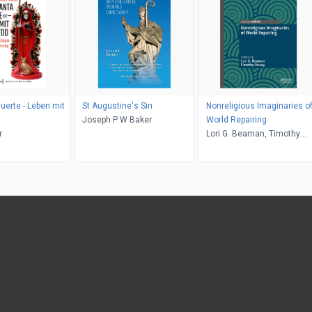
uerte - Leben mit
St Augustine's Sin
Nonreligious Imaginaries o
Joseph P W Baker
World Repairing
r
Lori G. Beaman, Timothy
Stacey