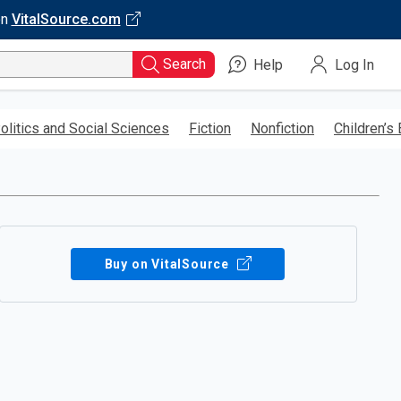
on
VitalSource.com
Search
Help
Log In
olitics and Social Sciences
Fiction
Nonfiction
Children’s
Buy on VitalSource