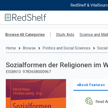
RedShelf & VitalSourc
Welcome
to
RedShelf
Skip
to
Browse All Categories
Study Aids
Science and Mat
main
content
Home
Browse
Politics and Social Sciences
Social
Sozialformen der Religionen im 
EISBN13
:
9783658000967
eBook Features
Read A