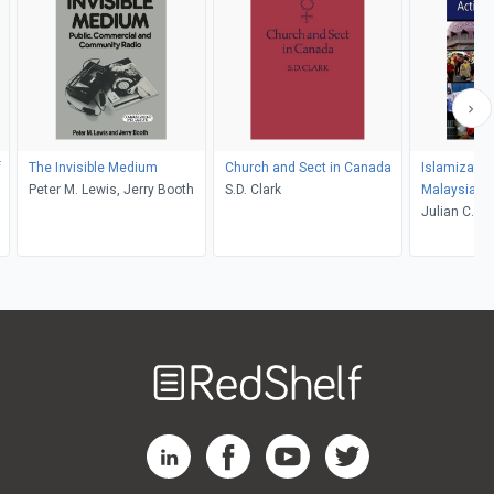
f
The Invisible Medium
Church and Sect in Canada
Islamizatio
Peter M. Lewis, Jerry Booth
S.D. Clark
Malaysia
Julian C. H.
Welcome
to
RedShelf
RedShelf LinkedIn Page
RedShelf Facebook Page
RedShelf YouTube Page
RedShelf Twitter Pag