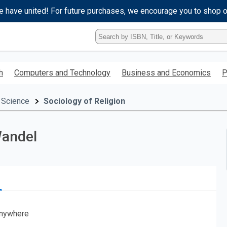
e have united! For future purchases, we encourage you to shop 
Type
ISBN,
Title,
or
h
Computers and Technology
Business and Economics
P
Keyword
and
press
 Science
Sociology of Religion
enter
to
search.
Wandel
nywhere