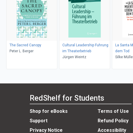
The Sacred Canopy
Cultural Leadership Fuhrung
La Santa M
Peter L. Berger
im Theaterbetrieb
dem Tod
Jürgen Weintz
Silke Mülle
RedShelf for Students
Shop for eBooks
Terms of Use
Support
Refund Policy
Privacy Notice
Accessibility