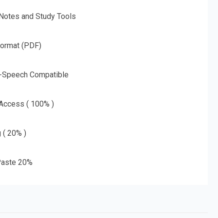
 Notes and Study Tools
Format (PDF)
o-Speech Compatible
 Access ( 100% )
g ( 20% )
aste 20%