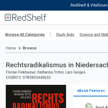
RedShelf & VitalSourc
Welcome
to
RedShelf
Skip
to
Browse All Categories
Study Aids
Science and Mat
main
content
Home
Browse
Rechtsradikalismus in Niedersa
Florian Finkbeiner; Katharina Trittel; Lars Geiges
EISBN13
:
9783839449653
eBook Features
Read A