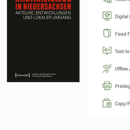
Digital
Fixed 
Text-t
Offline
Printin
Copy/P