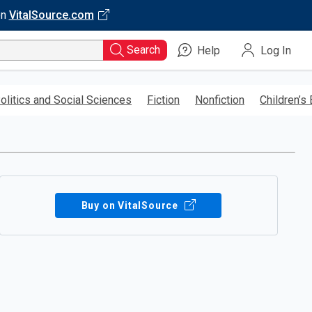
on
VitalSource.com
Search
Help
Log In
olitics and Social Sciences
Fiction
Nonfiction
Children’s
Buy on VitalSource