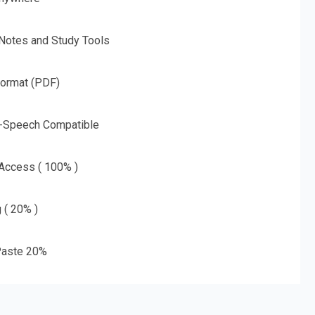
 Notes and Study Tools
Format (PDF)
o-Speech Compatible
 Access ( 100% )
g ( 20% )
aste 20%