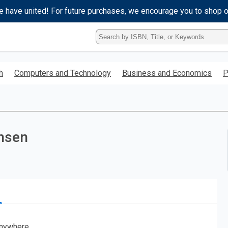
e have united! For future purchases, we encourage you to shop 
Type
ISBN,
Title,
or
h
Computers and Technology
Business and Economics
P
Keyword
and
press
enter
to
search.
chsen
nywhere