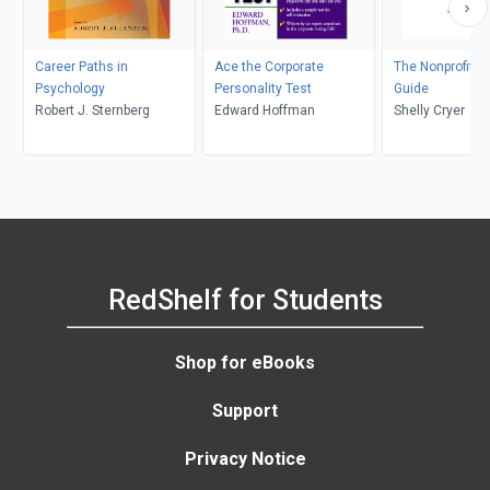
Career Paths in
Ace the Corporate
The Nonprofit C
Psychology
Personality Test
Guide
Robert J. Sternberg
Edward Hoffman
Shelly Cryer
RedShelf for Students
Shop for eBooks
Support
Privacy Notice