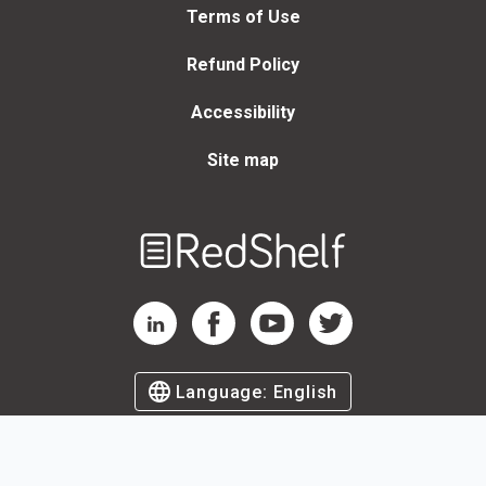
Terms of Use
Refund Policy
Accessibility
Site map
Welcome
to
RedShelf
RedShelf LinkedIn Page
RedShelf Facebook Page
RedShelf YouTube Page
RedShelf Twitter Page
Language:
English
©
2026
by RedShelf