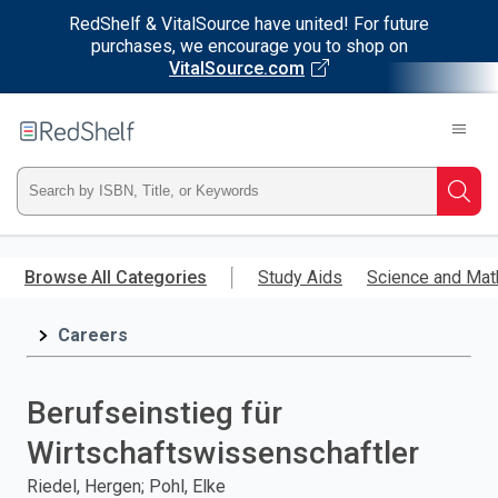
RedShelf & VitalSource have united! For future
purchases, we encourage you to shop on
VitalSource.com
Welcome
to
RedShelf
Type
Searc
ISBN,
Skip
to
Browse All Categories
Study Aids
Science and Mat
Title,
main
content
Careers
or
Keyword
Berufseinstieg für
and
Wirtschaftswissenschaftler
press
Riedel, Hergen; Pohl, Elke