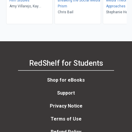
Film Studies
Breaking the Social Media
Media Theories
Amy Villarejo, Kay
Prism
Approaches
Dickinson, Lisa Patti, Glyn
Chris Bail
Stephanie Heme
Davis
Donald, Brian S
Mark Balnaves
RedShelf for Students
Shop for eBooks
Support
Privacy Notice
Terms of Use
Refund Policy