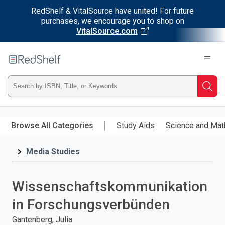
RedShelf & VitalSource have united! For future
purchases, we encourage you to shop on
VitalSource.com
Welcome
to
RedShelf
Type
Searc
ISBN,
Skip
to
Browse All Categories
Study Aids
Science and Mat
Title,
main
content
Media Studies
or
Keyword
Wissenschaftskommunikation
and
in Forschungsverbünden
press
Gantenberg, Julia