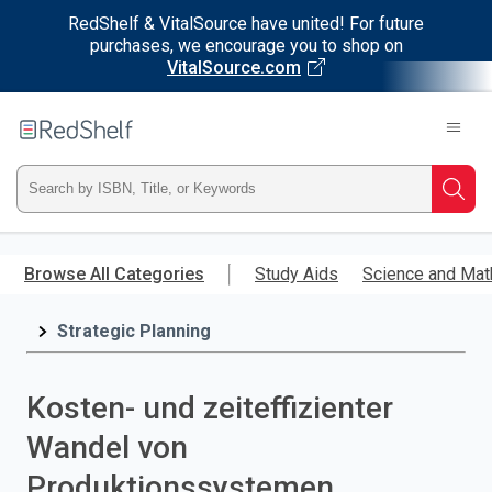
RedShelf & VitalSource have united! For future
purchases, we encourage you to shop on
VitalSource.com
Welcome
to
RedShelf
Type
Searc
ISBN,
Skip
to
Browse All Categories
Study Aids
Science and Mat
Title,
main
content
Strategic Planning
or
Keyword
Kosten- und zeiteffizienter
and
Wandel von
press
Produktionssystemen