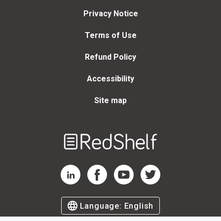
Privacy Notice
Terms of Use
Refund Policy
Accessibility
Site map
Welcome
to
RedShelf
RedShelf LinkedIn Page
RedShelf Facebook Page
RedShelf YouTube Page
RedShelf Twitter Page
Language:
English