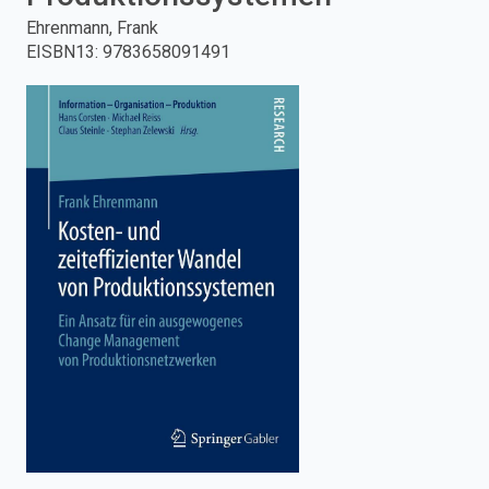
Ehrenmann, Frank
enter
EISBN13
:
9783658091491
to
search.