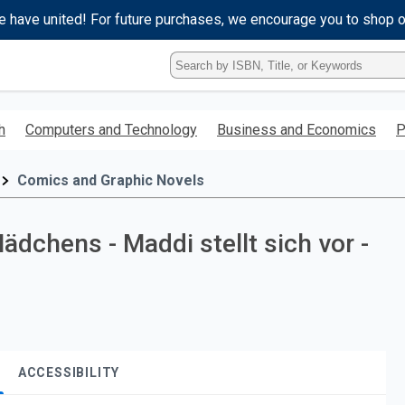
e have united! For future purchases, we encourage you to shop 
Type
ISBN,
Title,
or
h
Computers and Technology
Business and Economics
P
Keyword
and
press
Comics and Graphic Novels
enter
to
search.
dchens - Maddi stellt sich vor -
ACCESSIBILITY