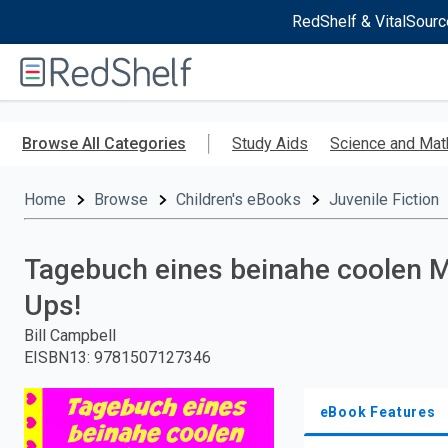
RedShelf & VitalSourc
Welcome
to
RedShelf
Skip
to
Browse All Categories
Study Aids
Science and Mat
main
content
Home
Browse
Children's eBooks
Juvenile Fiction
Tagebuch eines beinahe coolen Mä
Ups!
Bill Campbell
EISBN13
:
9781507127346
eBook Features