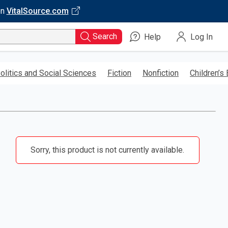
on
VitalSource.com
Search
Help
Log In
olitics and Social Sciences
Fiction
Nonfiction
Children’s
Sorry, this product is not currently available.