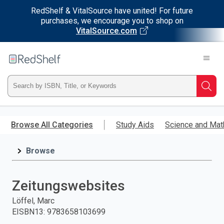
RedShelf & VitalSource have united! For future
purchases, we encourage you to shop on
VitalSource.com
Welcome
to
RedShelf
Type
Searc
ISBN,
Skip
to
Browse All Categories
Study Aids
Science and Mat
Title,
main
content
Browse
or
Keyword
Zeitungswebsites
and
Löffel, Marc
EISBN13
:
9783658103699
press