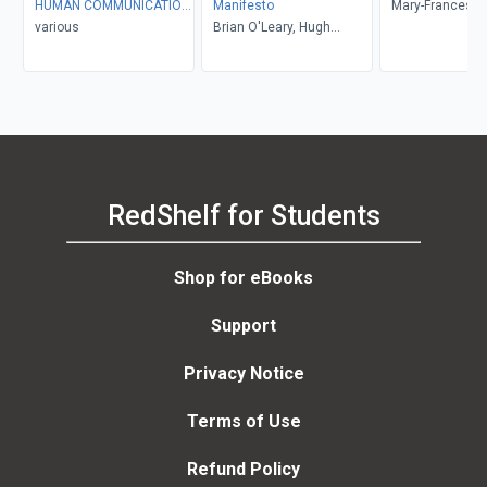
HUMAN COMMUNICATION:
Manifesto
Mary-Frances W
Georgia State University
various
Brian O'Leary, Hugh
Perimeter College Custom
McGuire
Edition
RedShelf for Students
Shop for eBooks
Support
Privacy Notice
Terms of Use
Refund Policy