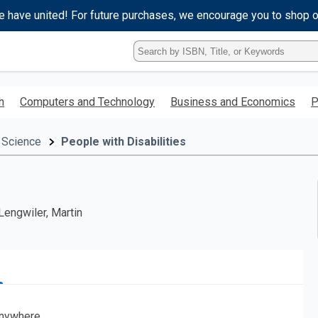
e have united! For future purchases, we encourage you to shop 
Type
ISBN,
Title,
or
h
Computers and Technology
Business and Economics
P
Keyword
and
press
 Science
People with Disabilities
enter
to
search.
Lengwiler, Martin
nywhere