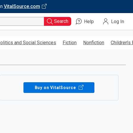
on
VitalSource.com
Search
Help
Log In
olitics and Social Sciences
Fiction
Nonfiction
Children’s
Buy on VitalSource