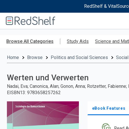
RedShelf & VitalSourc
Welcome
to
RedShelf
Skip
to
Browse All Categories
Study Aids
Science and Mat
main
content
Home
Browse
Politics and Social Sciences
Social
Werten und Verwerten
Nadai, Eva; Canonica, Alan; Gonon, Anna; Rotzetter, Fabienne; 
EISBN13
:
9783658257262
eBook Features
Read A