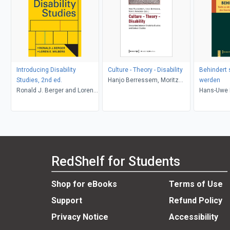
Introducing Disability
Culture - Theory - Disability
Behindert s
Studies, 2nd ed.
Hanjo Berressem, Moritz
werden
Ronald J. Berger and Loren
Ingwersen, Anne
Hans-Uwe 
E. Wilbers
Waldschmidt
RedShelf for Students
Shop for eBooks
Terms of Use
Support
Refund Policy
Privacy Notice
Accessibility