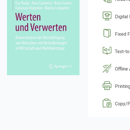
Digital
Fixed 
Text-t
Offline
Printin
Copy/P