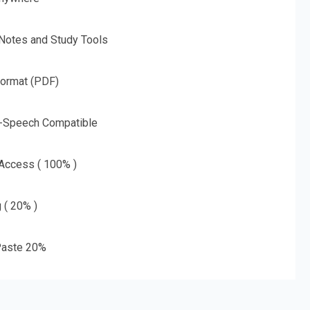
 Notes and Study Tools
Format (PDF)
o-Speech Compatible
 Access ( 100% )
g ( 20% )
aste 20%