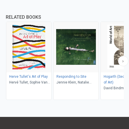
RELATED BOOKS
Herve Tullet's Art of Play
Responding to Site
Hogarth (Second) (Wo
Hervé Tullet, Sophie Van
Jennie Klein, Natalie
of Art)
der Linden, Leonard S.
Loveless
David Bindman
Marcus, Aaron Ott