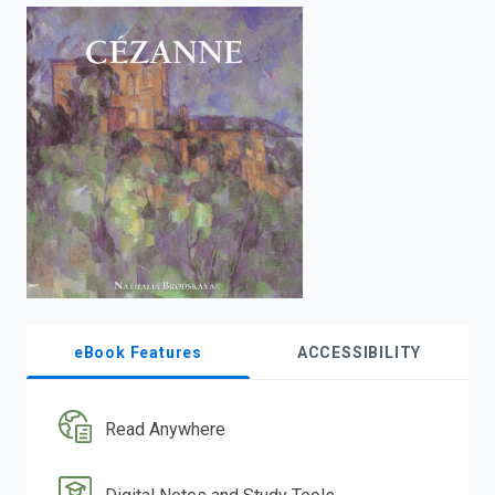
enter
to
search.
eBook Features
ACCESSIBILITY
Read Anywhere