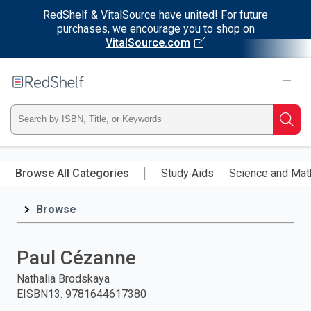
RedShelf & VitalSource have united! For future
purchases, we encourage you to shop on
VitalSource.com
Welcome
to
RedShelf
Type
Searc
ISBN,
Skip
to
Browse All Categories
Study Aids
Science and Mat
Title,
main
content
Browse
or
Keyword
Paul Cézanne
and
Nathalia Brodskaya
EISBN13
:
9781644617380
press