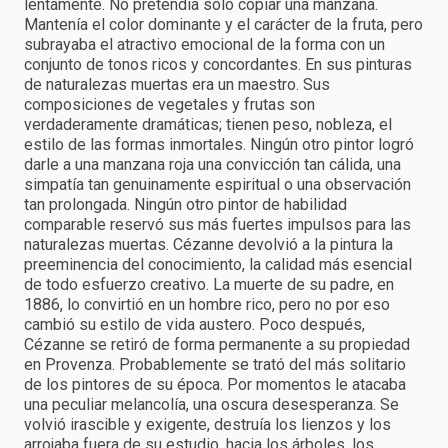
lentamente. No pretendía sólo copiar una manzana.
Mantenía el color dominante y el carácter de la fruta, pero
subrayaba el atractivo emocional de la forma con un
conjunto de tonos ricos y concordantes. En sus pinturas
de naturalezas muertas era un maestro. Sus
composiciones de vegetales y frutas son
verdaderamente dramáticas; tienen peso, nobleza, el
estilo de las formas inmortales. Ningún otro pintor logró
darle a una manzana roja una convicción tan cálida, una
simpatía tan genuinamente espiritual o una observación
tan prolongada. Ningún otro pintor de habilidad
comparable reservó sus más fuertes impulsos para las
naturalezas muertas. Cézanne devolvió a la pintura la
preeminencia del conocimiento, la calidad más esencial
de todo esfuerzo creativo. La muerte de su padre, en
1886, lo convirtió en un hombre rico, pero no por eso
cambió su estilo de vida austero. Poco después,
Cézanne se retiró de forma permanente a su propiedad
en Provenza. Probablemente se trató del más solitario
de los pintores de su época. Por momentos le atacaba
una peculiar melancolía, una oscura desesperanza. Se
volvió irascible y exigente, destruía los lienzos y los
arrojaba fuera de su estudio, hacia los árboles, los