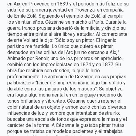
en Aix-en-Provence en 1839 y el periodo más feliz de su
vida fue su primera juventud en Provenza, en compañía
de Emile Zolá. Siguiendo el ejemplo de Zolá, al cumplir
los veintiún años, Cézanne se marchó a París. Durante la
guerra franco-prusiana desertó de la milicia, y dividió su
tiempo entre pintar al aire libre y estudiar. Al comerciante
de arte Vollard le dijo: “Sólo soy un pintor. El ingenio
parisino me fastidia. Lo único que quiero es pintar
desnudos en las orillas del Arc [un río cercano a Aix]”.
Animado por Renoir, uno de los primeros en apreciarlo,
exhibió con los impresionistas en 1874 y en 1877. Su
obra fue recibida con desdén, lo que lo hirió
profundamente. La ambición de Cézanne en sus propias
palabras, era “hacer del impresionismo algo tan sólido y
durable como las pinturas de los museos”. Su objetivo
era lograr algo monumental en un lenguaje moderno de
tonos brillantes y vibrantes. Cézanne quería retener el
color natural de un objeto y armonizarlo con las diversas
influencias de luz y sombra que intentaban destruirlo;
buscaba una escala de tonos que expresara la masa y el
carácter de la forma. A Cézanne le gustaba pintar frutas
porque se trataba de modelos pacientes y él trabajaba