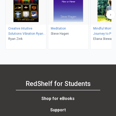
Creative Intuitive
Meditation
Mindful Moment
Solutions Vibration Ryan
Steve Hagen
Journey to Pea
Zink Meditation
Ryan Zink
Presence
Eliana Stewart
RedShelf for Students
Shop for eBooks
Support