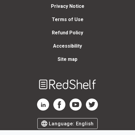
Privacy Notice
Terms of Use
Refund Policy
Accessibility
Site map
Welcome
to
RedShelf
RedShelf LinkedIn Page
RedShelf Facebook Page
RedShelf YouTube Page
RedShelf Twitter Page
Language:
English