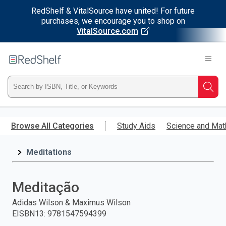
RedShelf & VitalSource have united! For future
purchases, we encourage you to shop on
VitalSource.com
Welcome
to
RedShelf
Type
Searc
ISBN,
Skip
to
Browse All Categories
Study Aids
Science and Mat
Title,
main
content
Meditations
or
Keyword
Meditação
and
Adidas Wilson & Maximus Wilson
EISBN13
:
9781547594399
press