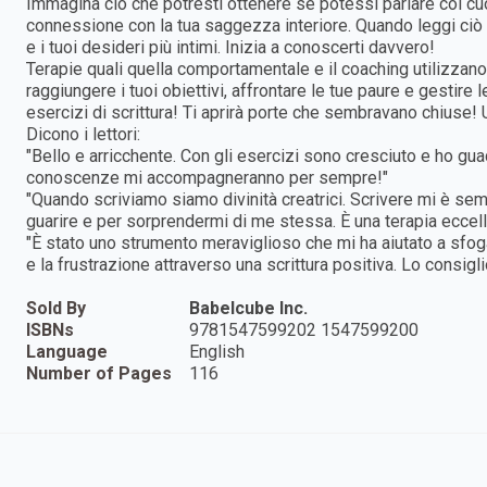
Immagina ciò che potresti ottenere se potessi parlare col cuo
connessione con la tua saggezza interiore. Quando leggi ciò che 
e i tuoi desideri più intimi. Inizia a conoscerti davvero!
Terapie quali quella comportamentale e il coaching utilizzano 
raggiungere i tuoi obiettivi, affrontare le tue paure e gestire 
esercizi di scrittura! Ti aprirà porte che sembravano chiuse!
Dicono i lettori:
"Bello e arricchente. Con gli esercizi sono cresciuto e ho gu
conoscenze mi accompagneranno per sempre!"
"Quando scriviamo siamo divinità creatrici. Scrivere mi è se
guarire e per sorprendermi di me stessa. È una terapia eccell
"È stato uno strumento meraviglioso che mi ha aiutato a sfog
e la frustrazione attraverso una scrittura positiva. Lo consigli
Sold By
Babelcube Inc.
ISBNs
9781547599202 1547599200
Language
English
Number of Pages
116