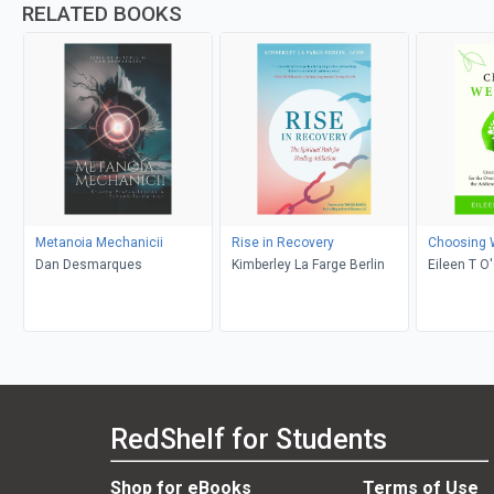
RELATED BOOKS
Metanoia Mechanicii
Rise in Recovery
Choosing 
Dan Desmarques
Kimberley La Farge Berlin
Eileen T O
RedShelf for Students
Shop for eBooks
Terms of Use