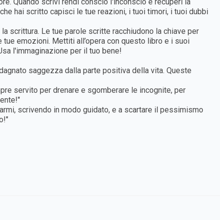
re. Quando scrivi rendi conscio l'inconscio e recuperi la
hai scritto capisci le tue reazioni, i tuoi timori, i tuoi dubbi
la scrittura. Le tue parole scritte racchiudono la chiave per
le tue emozioni. Mettiti all’opera con questo libro e i suoi
 Usa l'immaginazione per il tuo bene!
adagnato saggezza dalla parte positiva della vita. Queste
mpre servito per drenare e sgomberare le incognite, per
ente!"
armi, scrivendo in modo guidato, e a scartare il pessimismo
o!"