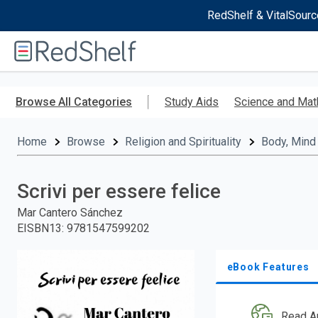
RedShelf & VitalSourc
Welcome
to
RedShelf
Skip
to
Browse All Categories
Study Aids
Science and Mat
main
content
Home
Browse
Religion and Spirituality
Body, Mind 
Scrivi per essere felice
Mar Cantero Sánchez
EISBN13
:
9781547599202
eBook Features
Read A