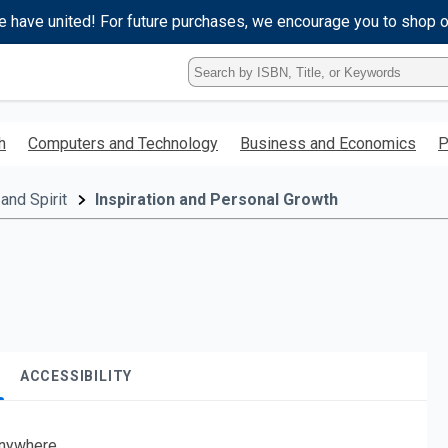
e have united! For future purchases, we encourage you to shop 
Type
ISBN,
Title,
or
h
Computers and Technology
Business and Economics
P
Keyword
and
press
and Spirit
Inspiration and Personal Growth
enter
to
search.
ACCESSIBILITY
nywhere