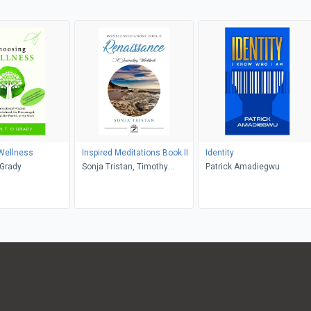
Wellness
Inspired Meditations Book II
Identity
'Grady
Sonja Tristan, Timothy
Patrick Amadiegwu
Tristan