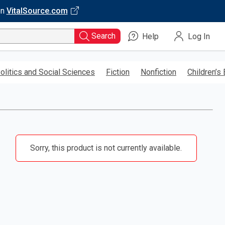
on
VitalSource.com
Search
Help
Log In
olitics and Social Sciences
Fiction
Nonfiction
Children’s
Sorry, this product is not currently available.