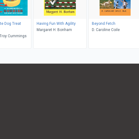
te Dog Treat
Having Fun With Agility
Beyond Fetch
Margaret H. Bonham
D. Caroline Coile
, Troy Cummings