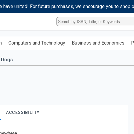
e have united! For future purchases, we encourage you to shop 
Type
ISBN,
Title,
or
h
Computers and Technology
Business and Economics
P
Keyword
and
press
Dogs
enter
to
search.
ACCESSIBILITY
nywhere