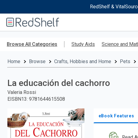
RedShelf & VitalSourc
Welcome
to
RedShelf
Skip
to
Browse All Categories
Study Aids
Science and Mat
main
content
Home
Browse
Crafts, Hobbies and Home
Pets
La educación del cachorro
Valeria Rossi
EISBN13
:
9781644615508
eBook Features
Read A