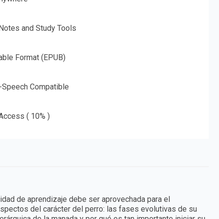
 Notes and Study Tools
able Format (EPUB)
o-Speech Compatible
 Access ( 10% )
cidad de aprendizaje debe ser aprovechada para el
spectos del carácter del perro: las fases evolutivas de su
 jerárquica de la manada y por qué es tan importante iniciar su