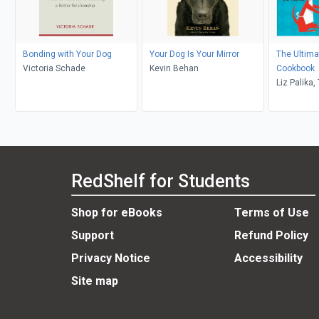
Bonding with Your Dog
Your Dog Is Your Mirror
The Ultima
Victoria Schade
Kevin Behan
Cookbook
Liz Palika
RedShelf for Students
Shop for eBooks
Terms of Use
Support
Refund Policy
Privacy Notice
Accessibility
Site map