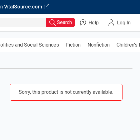
on
VitalSource.com
Search
Help
Log In
olitics and Social Sciences
Fiction
Nonfiction
Children’s
Sorry, this product is not currently available.