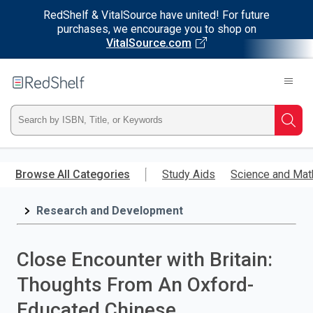
RedShelf & VitalSource have united! For future
purchases, we encourage you to shop on
VitalSource.com
Welcome
to
RedShelf
Type
Searc
ISBN,
Skip
to
Browse All Categories
Study Aids
Science and Mat
Title,
main
content
Research and Development
or
Keyword
Close Encounter with Britain:
and
Thoughts From An Oxford-
press
Educated Chinese