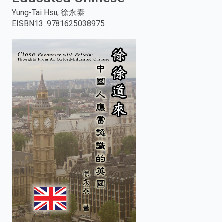
Yung-Tai Hsu; 徐永泰
enter
EISBN13
:
9781625038975
to
search.