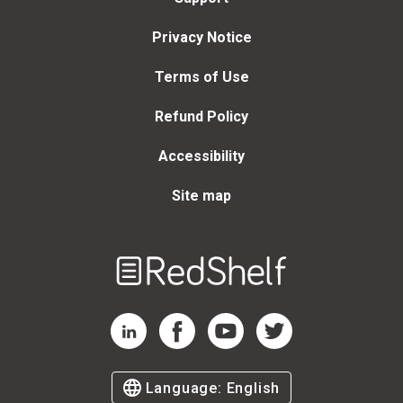
Privacy Notice
Terms of Use
Refund Policy
Accessibility
Site map
Welcome
to
RedShelf
RedShelf LinkedIn Page
RedShelf Facebook Page
RedShelf YouTube Page
RedShelf Twitter Page
Language:
English