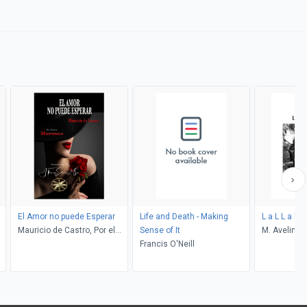
i
El Amor no puede Esperar
Life and Death - Making
L a L L a M
Mauricio de Castro, Por el
Sense of It
M. Avelina L
Espíritu Hermes
Francis O'Neill