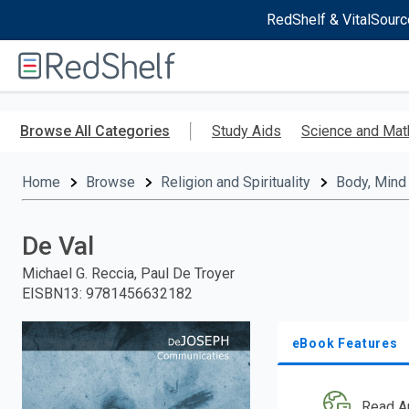
RedShelf & VitalSourc
Welcome
to
RedShelf
Skip
to
Browse All Categories
Study Aids
Science and Mat
main
content
Home
Browse
Religion and Spirituality
Body, Mind 
De Val
Michael G. Reccia, Paul De Troyer
EISBN13
:
9781456632182
eBook Features
Read A