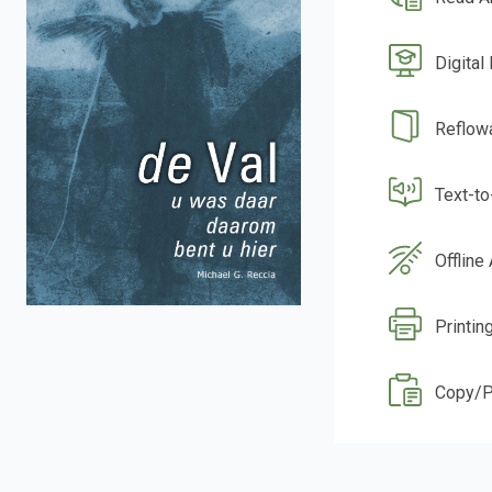
Digital
Reflow
Text-t
Offline
Printin
Copy/P