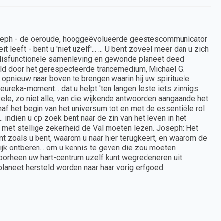
Joseph - de oeroude, hooggeëvolueerde geestescommunicator
 leeft - bent u 'niet uzelf'... ... U bent zoveel meer dan u zich
e disfunctionele samenleving en gewonde planeet deed
eld door het gerespecteerde trancemedium, Michael G.
 opnieuw naar boven te brengen waarin hij uw spirituele
ureka-moment... dat u helpt 'ten langen leste iets zinnigs
 vele, zo niet alle, van die wijkende antwoorden aangaande het
naf het begin van het universum tot en met de essentiële rol
. indien u op zoek bent naar de zin van het leven in het
n met stellige zekerheid de Val moeten lezen. Joseph: Het
ent zoals u bent, waarom u naar hier terugkeert, en waarom de
ijk ontberen... om u kennis te geven die zou moeten
 doorheen uw hart-centrum uzelf kunt wegredeneren uit
planeet hersteld worden naar haar vorig erfgoed.