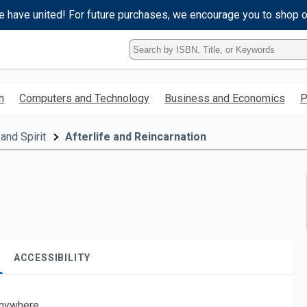
e have united! For future purchases, we encourage you to shop 
Type
ISBN,
Title,
or
h
Computers and Technology
Business and Economics
P
Keyword
and
press
and Spirit
Afterlife and Reincarnation
enter
to
search.
ACCESSIBILITY
nywhere