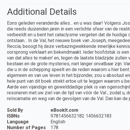
Additional Details
Eons geleden veranderde alles... en u was daar! Volgens 
die reeds duizenden jaren in een verlichte sfeer van de realiteit
verbeeldt en u bent het cataclysme vergeten dat de huidig
ontstaan... In de Val, het nieuwe boek van Joseph, meegede
Reccia, beoogt hij deze verbazingwekkende innerlijke kennis
oorsprong verklaart en bekendmaakt. Ieder hoofdstuk is een e
van dat alles te maken' en, tegen de laatste bladzijde zullen
bestaan en de grote mysteries, niet langer onvatbaar zijn. Va
die u in de schepping speelt en de reden waarom u hier bent..
algemeen en van uw leven in het bijzonder, zou u absoluut e
hele punt van dit boek strekt ertoe uit te leggen waarom u b
Aarde een vijandige en gewelddadige plek is van ogenschijnl
resoneren met uw ziel van de tijd van vóór de Val , zodat u,
reïncarnatie en weg van de gevolgen van de Val. Dan kan de 
Sold By
eBookIt.com
ISBNs
9781456632182 1456632183
Language
English
Number of Pages
178