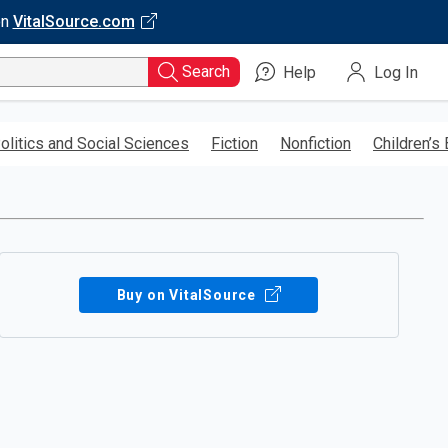
on
VitalSource.com
Search
Help
Log In
olitics and Social Sciences
Fiction
Nonfiction
Children’s
Buy on VitalSource