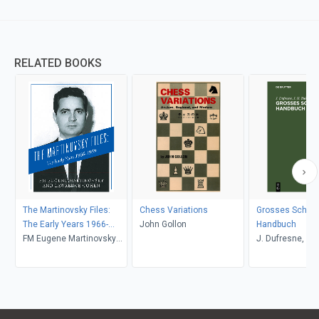
RELATED BOOKS
The Martinovsky Files:
Chess Variations
Grosses Schac
The Early Years 1966-
John Gollon
Handbuch
1969
FM Eugene Martinovsky
J. Dufresne, J. 
and Lawrence Cohen,
Zukertort
Lawrence Cohen