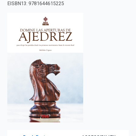
EISBN13
:
9781644615225
enter
to
search.