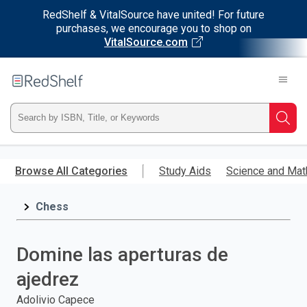
RedShelf & VitalSource have united! For future
purchases, we encourage you to shop on
VitalSource.com
Welcome
to
RedShelf
Type
Searc
ISBN,
Skip
to
Browse All Categories
Study Aids
Science and Mat
Title,
main
content
Chess
or
Keyword
Domine las aperturas de
and
ajedrez
press
Adolivio Capece