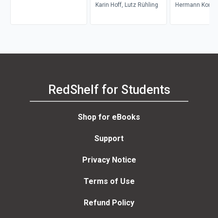
19. Jahrhundert
Karin Hoff, Lutz Rühling
Jahrhundert
Hermann Korte
RedShelf for Students
Shop for eBooks
Support
Privacy Notice
Terms of Use
Refund Policy