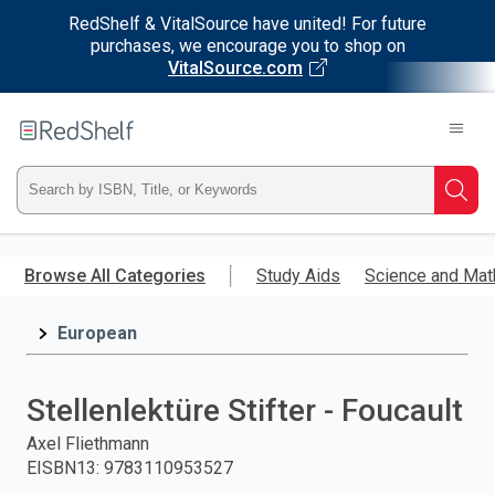
RedShelf & VitalSource have united! For future
purchases, we encourage you to shop on
VitalSource.com
Welcome
to
RedShelf
Type
Searc
ISBN,
Skip
to
Browse All Categories
Study Aids
Science and Mat
Title,
main
content
European
or
Keyword
Stellenlektüre Stifter - Foucault
and
Axel Fliethmann
EISBN13
:
9783110953527
press