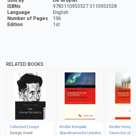
Sold By
De Gruyter
ISBNs
9783110953527 3110953528
Language
English
Number of Pages
196
Edition
1st
RELATED BOOKS
Collected Essays
Kindler Kompakt:
Kindler Kompakt
George Orwel
Skandinavische Literatur,
Deutsche Literat