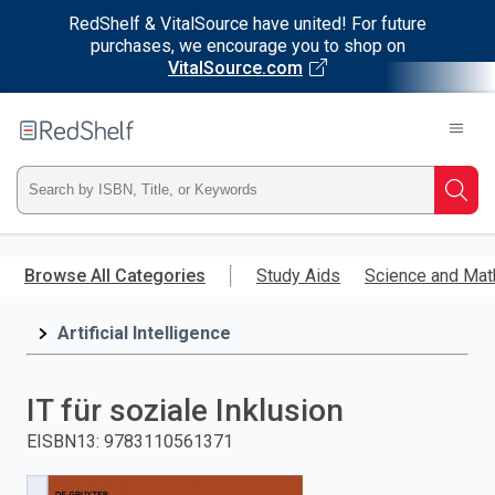
RedShelf & VitalSource have united! For future
purchases, we encourage you to shop on
VitalSource.com
Welcome
to
RedShelf
Type
Searc
ISBN,
Skip
to
Browse All Categories
Study Aids
Science and Mat
Title,
main
content
Artificial Intelligence
or
Keyword
IT für soziale Inklusion
and
EISBN13
:
9783110561371
press