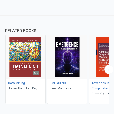
RELATED BOOKS
Data Mining
EMERGENCE
Advances in Ne
Jiawei Han, Jian Pei,
Larry Matthews
Computation, M
Hanghang Tong
Learning, and C
Boris Kryzhanov
Research VIII
Dunin-Barkowski
Redko, Yury Ti
Dmitry Yudin